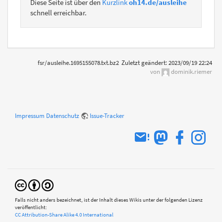
Diese Seite ist über den
Kurzlink
oh14.de/ausleihe
schnell erreichbar.
fsr/ausleihe.1695155078.txt.bz2
Zuletzt geändert:
2023/09/19 22:24
von
dominik.riemer
Impressum
Datenschutz
Issue-Tracker
Falls nicht anders bezeichnet, ist der Inhalt dieses Wikis unter der folgenden Lizenz
veröffentlicht:
CC Attribution-Share Alike 4.0 International