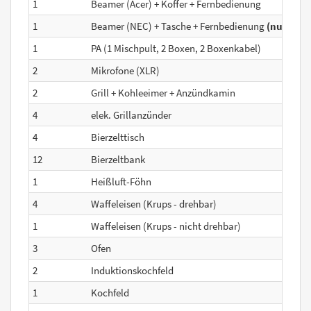
1
Beamer (Acer) + Koffer + Fernbedienung
1
Beamer (NEC) + Tasche + Fernbedienung
(nur faku
1
PA (1 Mischpult, 2 Boxen, 2 Boxenkabel)
2
Mikrofone (XLR)
2
Grill + Kohleeimer + Anzündkamin
4
elek. Grillanzünder
4
Bierzelttisch
12
Bierzeltbank
1
Heißluft-Föhn
4
Waffeleisen (Krups - drehbar)
1
Waffeleisen (Krups - nicht drehbar)
3
Ofen
2
Induktionskochfeld
1
Kochfeld