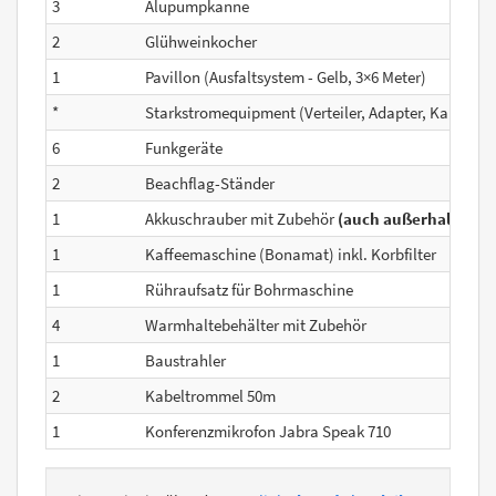
3
Alupumpkanne
2
Glühweinkocher
1
Pavillon (Ausfaltsystem - Gelb, 3×6 Meter)
*
Starkstromequipment (Verteiler, Adapter, Kabel)
(n
6
Funkgeräte
2
Beachflag-Ständer
1
Akkuschrauber mit Zubehör
(auch außerhalb des
1
Kaffeemaschine (Bonamat) inkl. Korbfilter
1
Rühraufsatz für Bohrmaschine
4
Warmhaltebehälter mit Zubehör
1
Baustrahler
2
Kabeltrommel 50m
1
Konferenzmikrofon Jabra Speak 710