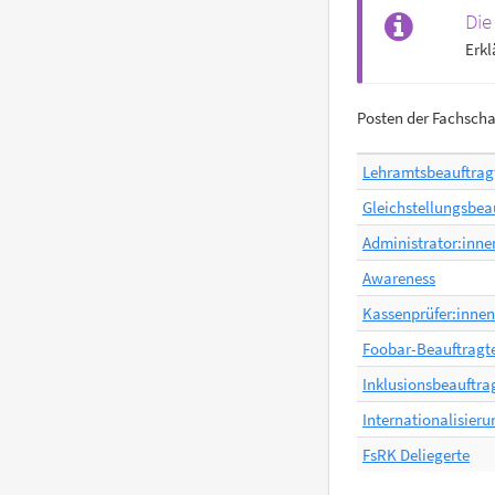
Die
Erkl
Posten der Fachschaf
Lehramtsbeauftrag
Gleichstellungsbea
Administrator:inne
Awareness
Kassenprüfer:innen
Foobar-Beauftragt
Inklusionsbeauftra
Internationalisier
FsRK Deliegerte