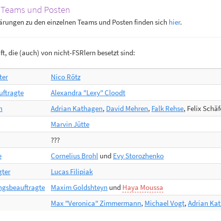
 Teams und Posten
ärungen zu den einzelnen Teams und Posten finden sich
hier
.
t, die (auch) von nicht-FSRlern besetzt sind:
ter
Nico Rötz
uftragte
Alexandra "Lexy" Cloodt
n
Adrian Kathagen
,
David Mehren
,
Falk Rehse
, Felix Schä
Marvin Jütte
???
e
Cornelius Brohl
und
Evy Storozhenko
gter
Lucas Filipiak
ungsbeauftragte
Maxim Goldshteyn
und
Haya Moussa
Max "Veronica" Zimmermann
,
Michael Vogt
,
Adrian Ka