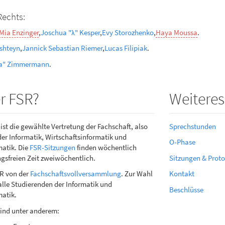
Rechts:
Mia Enzinger
,
Joschua "λ" Kesper
,
Evy Storozhenko
,
Haya Moussa
.
shteyn
,
Jannick Sebastian Riemer
,
Lucas Filipiak
.
ca" Zimmermann
.
er FSR?
Weiteres
ist die gewählte Vertretung der Fachschaft, also
Sprechstunden
der Informatik, Wirtschaftsinformatik und
O-Phase
atik. Die
FSR-Sitzungen
finden wöchentlich
ungsfreien Zeit zweiwöchentlich.
Sitzungen & Proto
SR von der
Fachschaftsvollversammlung
. Zur Wahl
Kontakt
alle Studierenden der Informatik und
Beschlüsse
atik.
ind unter anderem: