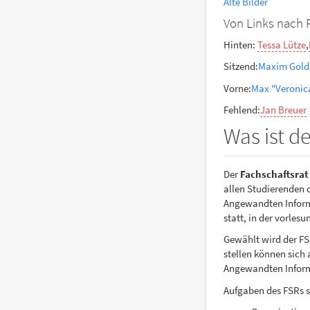
Alte Bilder
Von Links nach 
Hinten:
Tessa Lütze
,
Sitzend:
Maxim Gold
Vorne:
Max "Veroni
Fehlend:
Jan Breuer
Was ist d
Der
Fachschaftsrat
allen Studierenden 
Angewandten Inform
statt, in der vorles
Gewählt wird der F
stellen können sich 
Angewandten Inform
Aufgaben des FSRs s