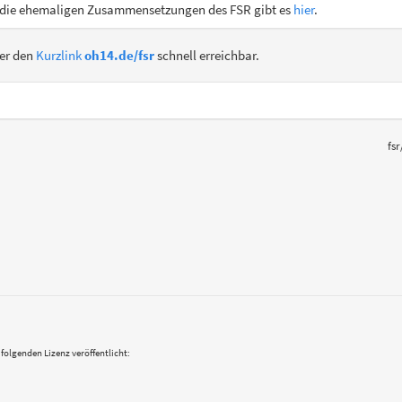
r die ehemaligen Zusammensetzungen des FSR gibt es
hier
.
ber den
Kurzlink
oh14.de/fsr
schnell erreichbar.
fsr
 folgenden Lizenz veröffentlicht: