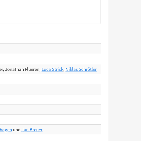
fer, Jonathan Flueren,
Luca Strick
,
Niklas Schrötler
thagen
und
Jan Breuer