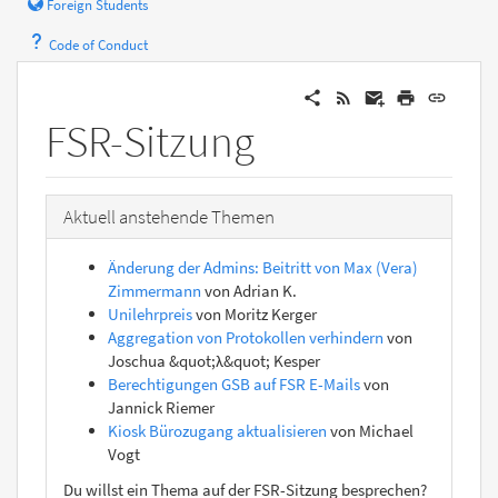
Foreign Students
Code of Conduct
FSR-Sitzung
Aktuell anstehende Themen
Änderung der Admins: Beitritt von Max (Vera)
Zimmermann
von Adrian K.
Unilehrpreis
von Moritz Kerger
Aggregation von Protokollen verhindern
von
Joschua &quot;λ&quot; Kesper
Berechtigungen GSB auf FSR E-Mails
von
Jannick Riemer
Kiosk Bürozugang aktualisieren
von Michael
Vogt
Du willst ein Thema auf der FSR-Sitzung besprechen?