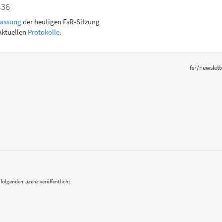
436
assung
der heutigen FsR-Sitzung
 Aktuellen
Protokolle
.
fsr/newslett
 folgenden Lizenz veröffentlicht: