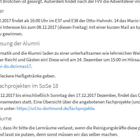
 Brötchen ist gesorgt. Außerdem findet nach der FVV die Adventsfeier im
er
.2017 findet ab 16:00 Uhr im E37 und E38 der Otto-Hahnstr. 14 das Mario 
i Interesse bis zum 08.12.2017 (diesen Freitag) mit einer kurzen Mail an 
 zu gewinnen.
esung der Alumni
formatik und die Alumni laden zu einer unterhaltsamen wie lehrreichen
eter Reichl und Gästen ein! Diese wird am 14. Dezember um 15:00 im Hörsa
/ai-do.de/xmas17
.
 leckere Heißgetränke geben.
achprojekten im SoSe 18
2.2017 bis einschließlich Sonntag den 17.12.2017 Dezember, findet das 
mesters statt. Eine Übersicht über die angebotenen Fachprojekte (und
hr unter:
https://url.tu-dortmund.de/fachprojekte
.
räume
, dass ihr bitte die Lernräume verlasst, wenn die Reinigungskräfte diese 
nd lasst sie putzen, denn sonst müssen wir das selber machen.