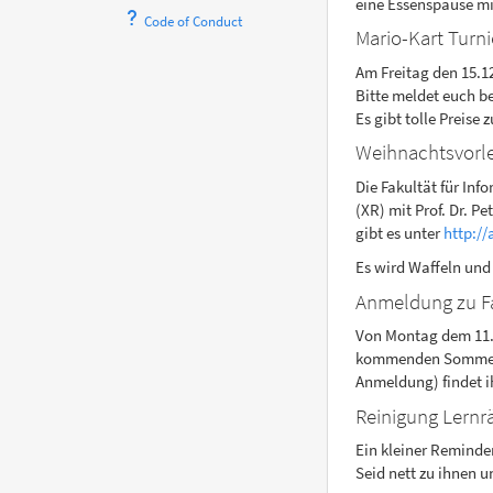
eine Essenspause mit
Code of Conduct
Mario-Kart Turni
Am Freitag den 15.12
Bitte meldet euch be
Es gibt tolle Preise
Weihnachtsvorl
Die Fakultät für In
(XR) mit Prof. Dr. P
gibt es unter
http:/
Es wird Waffeln und
Anmeldung zu F
Von Montag dem 11.1
kommenden Sommerse
Anmeldung) findet i
Reinigung Lern
Ein kleiner Reminder
Seid nett zu ihnen u