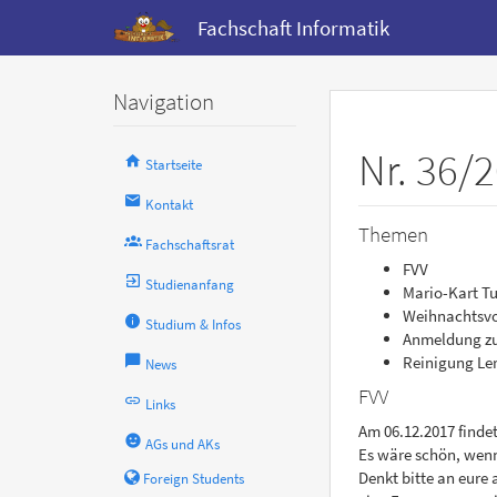
Fachschaft Informatik
Navigation
Nr. 36/
Startseite
Kontakt
Themen
Fachschaftsrat
FVV
Studienanfang
Mario-Kart Tu
Weihnachtsvo
Studium & Infos
Anmeldung zu
Reinigung Le
News
FVV
Links
Am 06.12.2017 finde
AGs und AKs
Es wäre schön, wenn
Denkt bitte an eure
Foreign Students