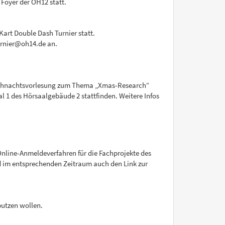
 Foyer der OH12 statt.
Kart Double Dash Turnier statt.
turnier@oh14.de an.
 Weihnachtsvorlesung zum Thema „Xmas-Research“
al 1 des Hörsaalgebäude 2 stattfinden. Weitere Infos
Online-Anmeldeverfahren für die Fachprojekte des
 im entsprechenden Zeitraum auch den Link zur
putzen wollen.