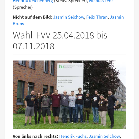
Hendrik Reichenberg
(Stellv. Sprecher),
Nicolas Lenz
(Sprecher)
Nicht auf dem Bild
:
Jasmin Selchow
,
Felix Thran
,
Jasmin
Bruns
Wahl-FVV 25.04.2018 bis
07.11.2018
Von links nach rechts:
Hendrik Fuchs
,
Jasmin Selchow
,