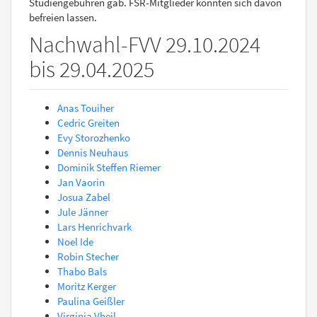
Studiengebühren gab. FSR-Mitglieder konnten sich davon
befreien lassen.
Nachwahl-FVV 29.10.2024
bis 29.04.2025
Anas Touiher
Cedric Greiten
Evy Storozhenko
Dennis Neuhaus
Dominik Steffen Riemer
Jan Vaorin
Josua Zabel
Jule Jänner
Lars Henrichvark
Noel Ide
Robin Stecher
Thabo Bals
Moritz Kerger
Paulina Geißler
Virginia Vheil