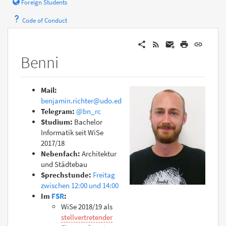
Foreign Students
Code of Conduct
Benni
Mail:
benjamin.richter@udo.edu
Telegram:
@bn_rc
Studium:
Bachelor
Informatik seit WiSe
2017/18
Nebenfach:
Architektur
und Städtebau
Sprechstunde:
Freitag
zwischen 12:00 und 14:00
Im
FSR
:
WiSe 2018/19 als
stellvertretender