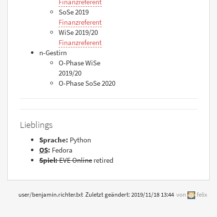
Finanzreferent
SoSe 2019
Finanzreferent
WiSe 2019/20
Finanzreferent
n-Gestirn
O-Phase WiSe
2019/20
O-Phase SoSe 2020
Lieblings
Sprache:
Python
OS
:
Fedora
Spiel:
EVE Online
retired
user/benjamin.richter.txt
Zuletzt geändert:
2019/11/18 13:44
von
felix