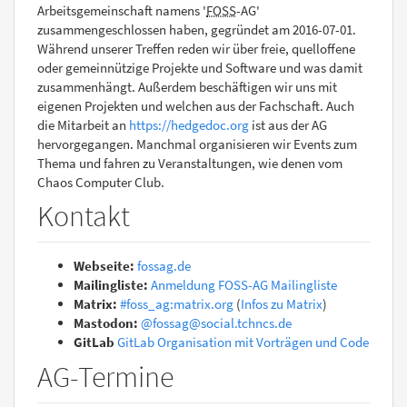
Arbeitsgemeinschaft namens '
FOSS
-AG'
zusammengeschlossen haben, gegründet am 2016-07-01.
Während unserer Treffen reden wir über freie, quelloffene
oder gemeinnützige Projekte und Software und was damit
zusammenhängt. Außerdem beschäftigen wir uns mit
eigenen Projekten und welchen aus der Fachschaft. Auch
die Mitarbeit an
https://hedgedoc.org
ist aus der AG
hervorgegangen. Manchmal organisieren wir Events zum
Thema und fahren zu Veranstaltungen, wie denen vom
Chaos Computer Club.
Kontakt
Webseite:
fossag.de
Mailingliste:
Anmeldung FOSS-AG Mailingliste
Matrix:
#foss_ag:matrix.org
(
Infos zu Matrix
)
Mastodon:
@fossag@social.tchncs.de
GitLab
GitLab Organisation mit Vorträgen und Code
AG-Termine