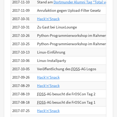
2017-11-10
Stand am
Dortmunder Alumni Tag "Total vernetzt
2017-11-09
Anrufaktion gegen Upload-Filter Gesetz
2017-10-31
Hack'n'Snack
2017-10-31
Zu Gast bei LinuxLounge
2017-10-26
Python-Programmierworkshop im Rahmen der
Sc
2017-10-25
Python-Programmierworkshop im Rahmen der
Sc
2017-10-13
Linux-Einführung
2017-10-06
Linux-Installparty
2017-10-05
Veröffentlichung des
FOSS
-AG Logos
2017-09-26
Hack'n'Snack
2017-08-29
Hack'n'Snack
2017-08-19
FOSS
-AG besucht die FrOSCon Tag 2
2017-08-18
FOSS
-AG besucht die FrOSCon Tag 1
2017-07-25
Hack'n'Snack