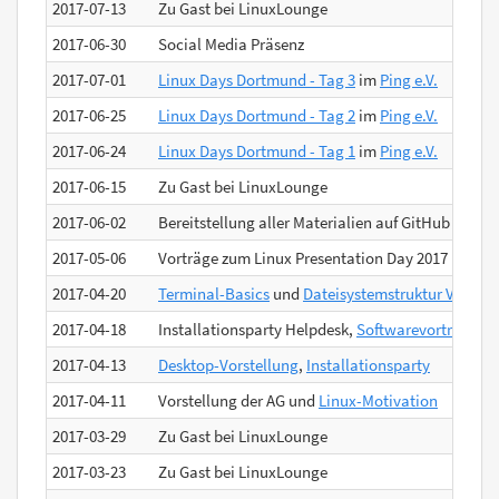
2017-07-13
Zu Gast bei LinuxLounge
2017-06-30
Social Media Präsenz
2017-07-01
Linux Days Dortmund - Tag 3
im
Ping e.V.
2017-06-25
Linux Days Dortmund - Tag 2
im
Ping e.V.
2017-06-24
Linux Days Dortmund - Tag 1
im
Ping e.V.
2017-06-15
Zu Gast bei LinuxLounge
2017-06-02
Bereitstellung aller Materialien auf GitHub
2017-05-06
Vorträge zum Linux Presentation Day 2017
2017-04-20
Terminal-Basics
und
Dateisystemstruktur Vortrag
2017-04-18
Installationsparty Helpdesk,
Softwarevortrag
2017-04-13
Desktop-Vorstellung
,
Installationsparty
2017-04-11
Vorstellung der AG und
Linux-Motivation
2017-03-29
Zu Gast bei LinuxLounge
2017-03-23
Zu Gast bei LinuxLounge