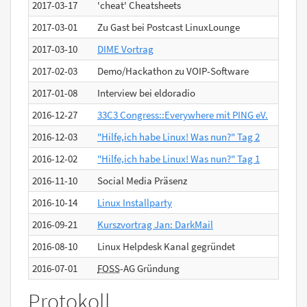
2017-03-17
'cheat' Cheatsheets
2017-03-01
Zu Gast bei Postcast LinuxLounge
2017-03-10
DIME Vortrag
2017-02-03
Demo/Hackathon zu VOIP-Software
2017-01-08
Interview bei eldoradio
2016-12-27
33C3 Congress::Everywhere mit PING eV.
2016-12-03
"Hilfe,ich habe Linux! Was nun?" Tag 2
2016-12-02
"Hilfe,ich habe Linux! Was nun?" Tag 1
2016-11-10
Social Media Präsenz
2016-10-14
Linux Installparty
2016-09-21
Kurszvortrag Jan: DarkMail
2016-08-10
Linux Helpdesk Kanal gegründet
2016-07-01
FOSS
-AG Gründung
Protokoll